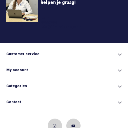
helpen je graag!
+31 6
42663254
Info@biminitopkopen.nl
Customer service
My account
Categories
Contact