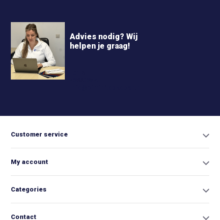
Advies nodig? Wij
helpen je graag!
+31 6
42663254
Info@biminitopkopen.nl
Customer service
My account
Categories
Contact